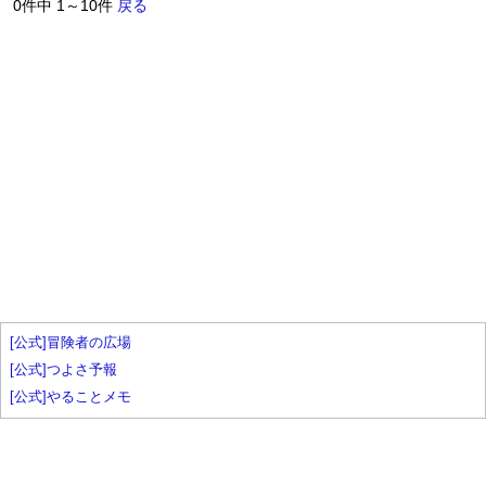
0件中 1～10件
戻る
[公式]冒険者の広場
[公式]つよさ予報
[公式]やることメモ