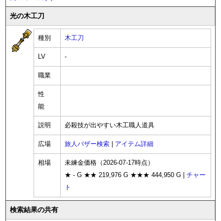
光の木工刀
種別
木工刀
LV
-
職業
性
能
説明
必殺技が出やすい木工職人道具
広場
旅人バザー検索
|
アイテム詳細
相場
未練金価格（2026-07-17時点）
★ - G ★★ 219,976 G ★★★ 444,950 G |
チャー
ト
検索結果の共有