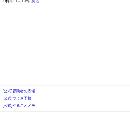
0件中 1～10件
戻る
[公式]冒険者の広場
[公式]つよさ予報
[公式]やることメモ