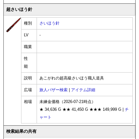
超さいほう針
種別
さいほう針
LV
-
職業
性
能
説明
あこがれの超高級さいほう職人道具
広場
旅人バザー検索
|
アイテム詳細
相場
未練金価格（2026-07-21時点）
★ 34,636 G ★★ 41,450 G ★★★ 149,999 G |
チ
ャート
検索結果の共有