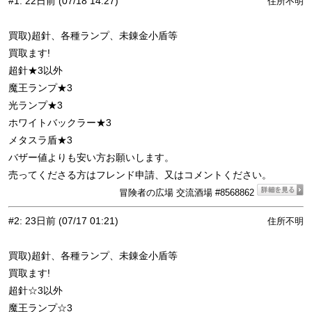
#1
:
22日前
(07/18 14:27)
住所不明
買取)超針、各種ランプ、未錬金小盾等
買取ます!
超針★3以外
魔王ランプ★3
光ランプ★3
ホワイトバックラー★3
メタスラ盾★3
バザー値よりも安い方お願いします。
売ってくださる方はフレンド申請、又はコメントください。
冒険者の広場 交流酒場 #8568862
#2
:
23日前
(07/17 01:21)
住所不明
買取)超針、各種ランプ、未錬金小盾等
買取ます!
超針☆3以外
魔王ランプ☆3