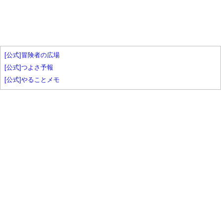
[公式]冒険者の広場
[公式]つよさ予報
[公式]やることメモ