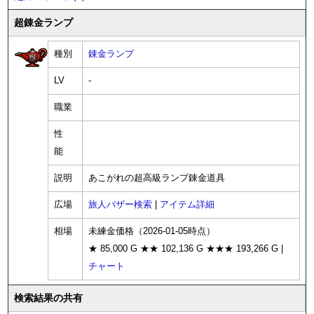
超錬金ランプ
種別
錬金ランプ
LV
-
職業
性
能
説明
あこがれの超高級ランプ錬金道具
広場
旅人バザー検索
|
アイテム詳細
相場
未練金価格（2026-01-05時点）
★ 85,000 G ★★ 102,136 G ★★★ 193,266 G |
チャート
検索結果の共有