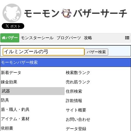
バザー
モンスターシール
ブログパーツ
攻略
モーモンバザー検索
新着データ
検索数ランク
錬金効果
売れ筋ランク
武器
住所検索
防具
詐欺情報
盾・職人・釣具
サイト概要
アイテム・素材
お問い合わせ
依頼書
データ登録