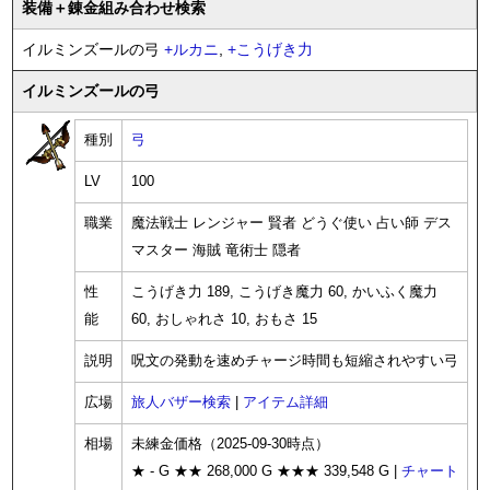
装備
＋錬金
組み合わせ検索
イルミンズールの弓
+
ルカニ
,
+
こうげき力
イルミンズールの弓
種別
弓
LV
100
職業
魔法戦士 レンジャー 賢者 どうぐ使い 占い師 デス
マスター 海賊 竜術士 隠者
性
こうげき力 189, こうげき魔力 60, かいふく魔力
能
60, おしゃれさ 10, おもさ 15
説明
呪文の発動を速めチャージ時間も短縮されやすい弓
広場
旅人バザー検索
|
アイテム詳細
相場
未練金価格（2025-09-30時点）
★ - G ★★ 268,000 G ★★★ 339,548 G |
チャート