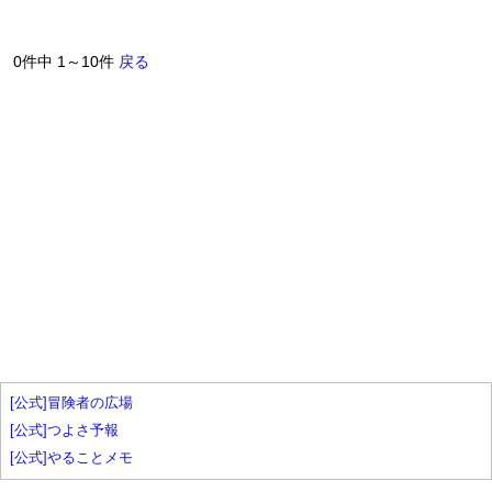
0件中 1～10件
戻る
[公式]冒険者の広場
[公式]つよさ予報
[公式]やることメモ