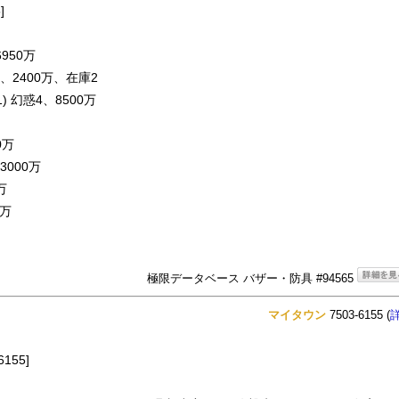
]
950万
2400万、在庫2
 幻惑4、8500万
0万
000万
万
0万
極限データベース バザー・防具 #94565
マイタウン
7503-6155 (
155]