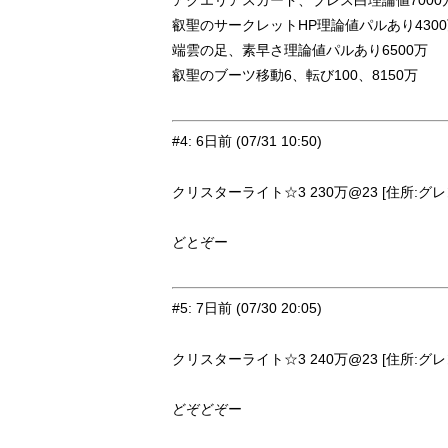
アクエリアスガード、ブレス白理論値7000
叡聖のサークレットHP理論値パルあり430
端雲の足、素早さ理論値パルあり6500万
叡聖のブーツ移動6、転び100、8150万
#4
:
6日前
(07/31 10:50)
クリスターライト☆3 230万@23 [住所:グレン
どとぞー
#5
:
7日前
(07/30 20:05)
クリスターライト☆3 240万@23 [住所:グレン
どぞどぞー