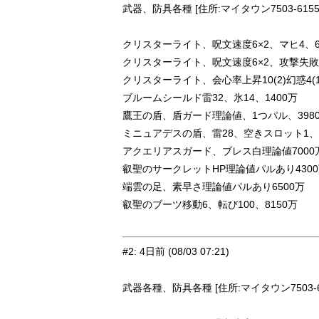
武器、防具各種 [住所:マイタウン7503-6155
クリスターライト、呪文速度6×2、マヒ4、6
クリスターライト、呪文速度6×2、攻撃失敗、
クリスターライト、会心率上昇10(2)幻惑4(1)
ブルームシールド雷32、氷14、1400万
鷹王の盾、盾ガード理論値、1つパル、398
ミニュアデスの盾、雷28、空きスロット1、3
アクエリアスガード、ブレス白理論値7000
叡聖のサークレットHP理論値パルあり430
端雲の足、素早さ理論値パルあり6500万
叡聖のブーツ移動6、転び100、8150万
#2
:
4日前
(08/03 07:21)
武器各種、防具各種 [住所:マイタウン7503-6