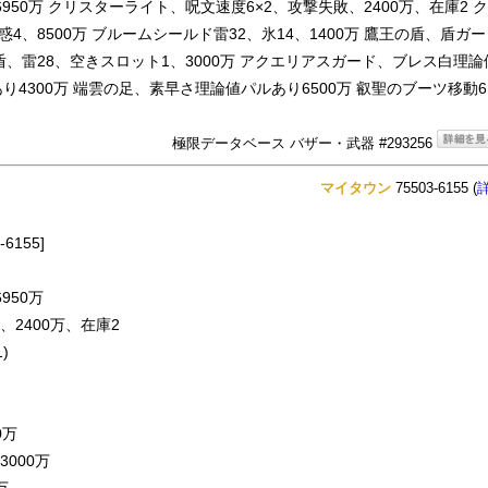
950万 クリスターライト、呪文速度6×2、攻撃失敗、2400万、在庫2 
幻惑4、8500万 ブルームシールド雷32、氷14、1400万 鷹王の盾、盾ガ
盾、雷28、空きスロット1、3000万 アクエリアスガード、ブレス白理論
あり4300万 端雲の足、素早さ理論値パルあり6500万 叡聖のブーツ移動
極限データベース バザー・武器 #293256
マイタウン
75503-6155 (
155]
950万
2400万、在庫2
)
0万
000万