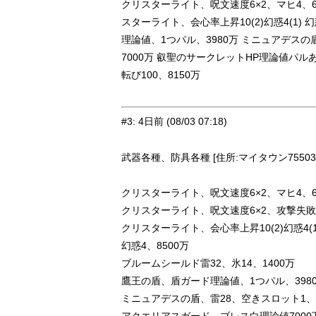
クリスターライト、呪文速度6×2、マヒ4、6
スターライト、会心率上昇10(2)幻惑4(1) 
理論値、1つパル、3980万 ミニュアデスの
7000万 叡聖のサークレットHP理論値パル
転び100、8150万
#3
:
4日前
(08/03 07:18)
武器各種、防具各種 [住所:マイタウン75503-6
クリスターライト、呪文速度6×2、マヒ4、6
クリスターライト、呪文速度6×2、攻撃失敗、
クリスターライト、会心率上昇10(2)幻惑4(1
幻惑4、8500万
ブルームシールド雷32、氷14、1400万
鷹王の盾、盾ガード理論値、1つパル、398
ミニュアデスの盾、雷28、空きスロット1、3