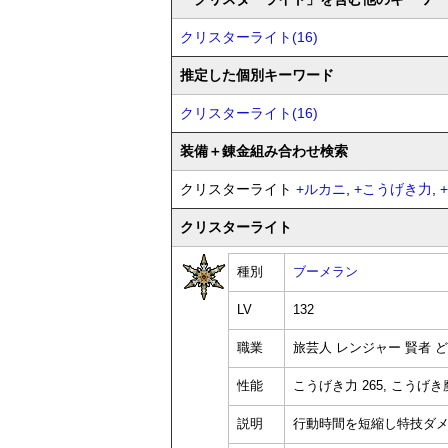
クリスターライト(16)
推定した個別キーワード
クリスターライト(16)
装備
＋錬金
組み合わせ検索
クリスターライト
+
ルカニ
,
+
こうげき力
,
+
クリスターライト
種別
ブーメラン
LV
132
職業
旅芸人 レンジャー 賢者 ど
性能
こうげき力 265, こうげき魔
説明
行動時間を短縮し特技ダ