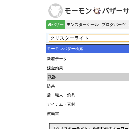
バザー
モンスターシール
ブログパーツ
モーモンバザー検索
新着データ
錬金効果
武器
防具
盾・職人・釣具
アイテム・素材
依頼書
「クリスターライト」を含む他のキーワー