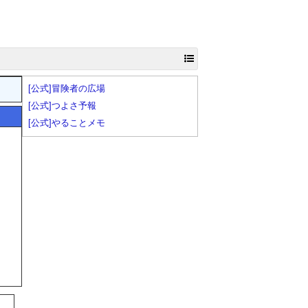
[公式]冒険者の広場
[公式]つよさ予報
[公式]やることメモ