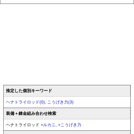
推定した個別キーワード
ヘナトライロッド(0)
,
こうげき力(3)
装備
＋錬金
組み合わせ検索
ヘナトライロッド
+
ルカニ
,
+
こうげき力