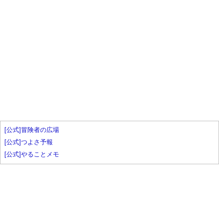
[公式]冒険者の広場
[公式]つよさ予報
[公式]やることメモ