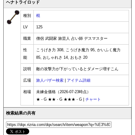
ヘナトライロッド
種別
棍
LV
125
職業
僧侶 武闘家 旅芸人 占い師 デスマスター
性
こうげき力 308, こうげき魔力 95, かいふく魔力
能
85, おしゃれさ 14, おもさ 20
説明
敵の攻撃力が下がっているとダメージ増すこん
広場
旅人バザー検索
|
アイテム詳細
相場
未練金価格（2026-07-23時点）
★ - G ★★ - G ★★★ - G |
チャート
検索結果の共有