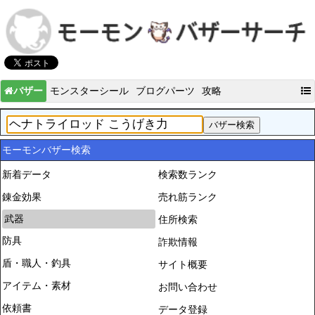
バザー
モンスターシール
ブログパーツ
攻略
モーモンバザー検索
新着データ
検索数ランク
錬金効果
売れ筋ランク
武器
住所検索
防具
詐欺情報
盾・職人・釣具
サイト概要
アイテム・素材
お問い合わせ
依頼書
データ登録