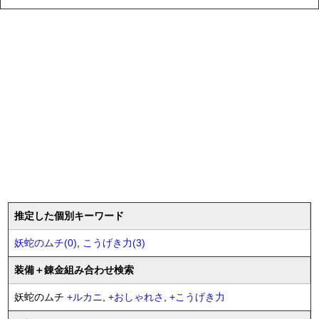
推定した個別キーワード
妖蛇のムチ(0)
,
こうげき力(3)
装備
＋錬金
組み合わせ検索
妖蛇のムチ
+
ルカニ
,
+
おしゃれさ
,
+
こうげき力