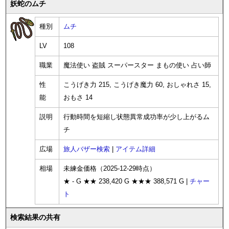
妖蛇のムチ
種別
ムチ
LV
108
職業
魔法使い 盗賊 スーパースター まもの使い 占い師
性
こうげき力 215, こうげき魔力 60, おしゃれさ 15,
能
おもさ 14
説明
行動時間を短縮し状態異常成功率が少し上がるム
チ
広場
旅人バザー検索
|
アイテム詳細
相場
未練金価格（2025-12-29時点）
★ - G ★★ 238,420 G ★★★ 388,571 G |
チャー
ト
検索結果の共有