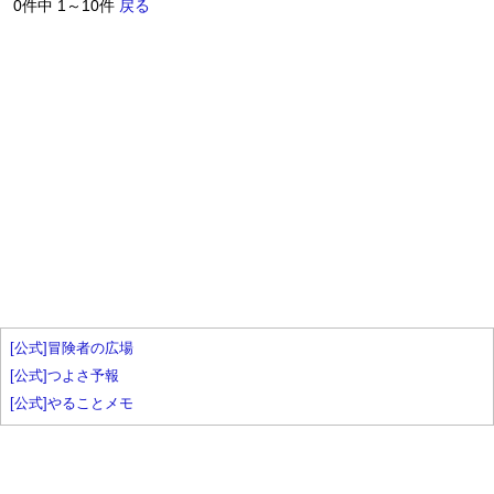
0件中 1～10件
戻る
[公式]冒険者の広場
[公式]つよさ予報
[公式]やることメモ