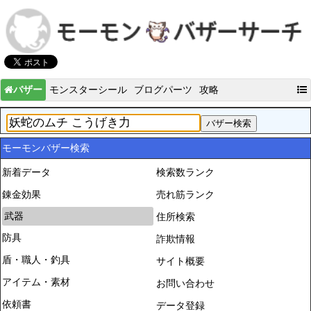
バザー
モンスターシール
ブログパーツ
攻略
モーモンバザー検索
新着データ
検索数ランク
錬金効果
売れ筋ランク
武器
住所検索
防具
詐欺情報
盾・職人・釣具
サイト概要
アイテム・素材
お問い合わせ
依頼書
データ登録