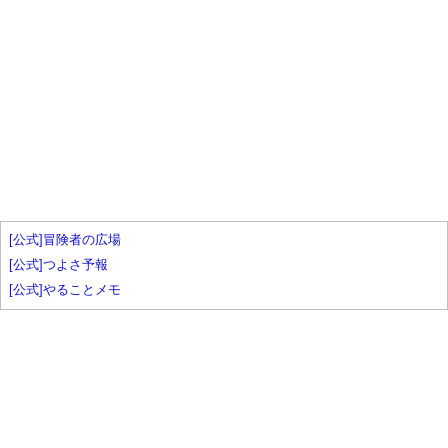
[公式]冒険者の広場
[公式]つよさ予報
[公式]やることメモ