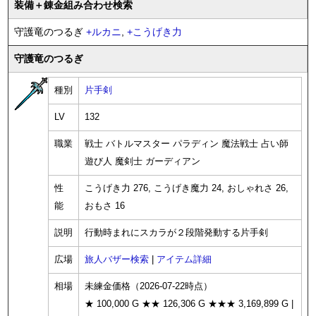
装備
＋錬金
組み合わせ検索
守護竜のつるぎ
+
ルカニ
,
+
こうげき力
守護竜のつるぎ
種別
片手剣
LV
132
職業
戦士 バトルマスター パラディン 魔法戦士 占い師
遊び人 魔剣士 ガーディアン
性
こうげき力 276, こうげき魔力 24, おしゃれさ 26,
能
おもさ 16
説明
行動時まれにスカラが２段階発動する片手剣
広場
旅人バザー検索
|
アイテム詳細
相場
未練金価格（2026-07-22時点）
★ 100,000 G ★★ 126,306 G ★★★ 3,169,899 G |