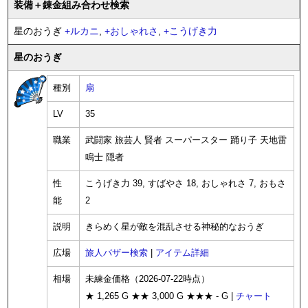
装備
＋錬金
組み合わせ検索
星のおうぎ
+
ルカニ
,
+
おしゃれさ
,
+
こうげき力
星のおうぎ
種別
扇
LV
35
職業
武闘家 旅芸人 賢者 スーパースター 踊り子 天地雷
鳴士 隠者
性
こうげき力 39, すばやさ 18, おしゃれさ 7, おもさ
能
2
説明
きらめく星が敵を混乱させる神秘的なおうぎ
広場
旅人バザー検索
|
アイテム詳細
相場
未練金価格（2026-07-22時点）
★ 1,265 G ★★ 3,000 G ★★★ - G |
チャート