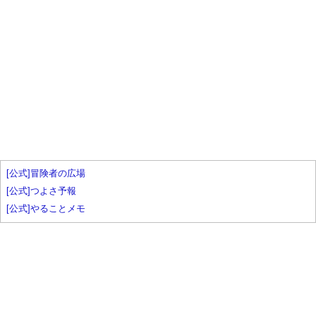
[公式]冒険者の広場
[公式]つよさ予報
[公式]やることメモ