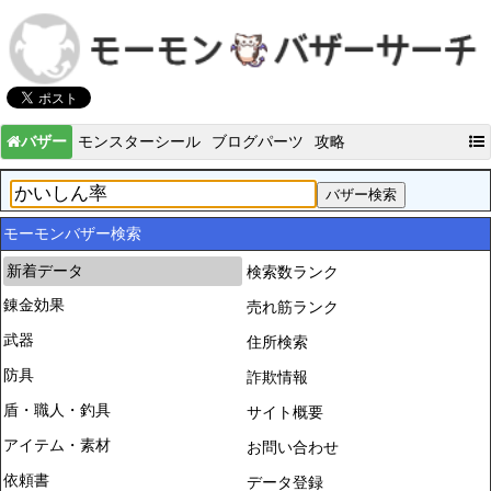
バザー
モンスターシール
ブログパーツ
攻略
モーモンバザー検索
新着データ
検索数ランク
錬金効果
売れ筋ランク
武器
住所検索
防具
詐欺情報
盾・職人・釣具
サイト概要
アイテム・素材
お問い合わせ
依頼書
データ登録