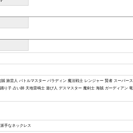
 盗賊 旅芸人 バトルマスター パラディン 魔法戦士 レンジャー 賢者 スーパース
 踊り子 占い師 天地雷鳴士 遊び人 デスマスター 魔剣士 海賊 ガーディアン 竜
た派手なネックレス