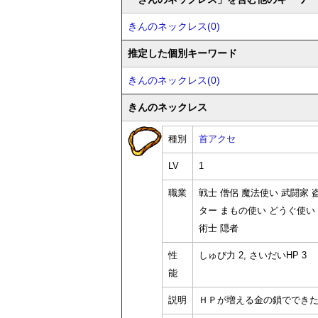
きんのネックレス(0)
推定した個別キーワード
きんのネックレス(0)
きんのネックレス
種別
首アクセ
LV
1
職業
戦士 僧侶 魔法使い 武闘家
ター まもの使い どうぐ使い
術士 隠者
性
しゅび力 2, さいだいHP 3
能
説明
ＨＰが増える金の鎖ででき