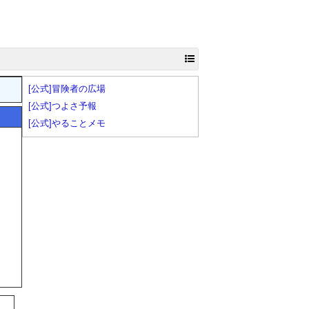
[公式]冒険者の広場
[公式]つよさ予報
[公式]やることメモ