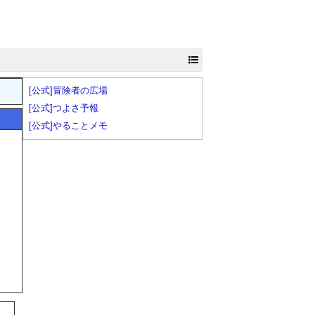
[公式]冒険者の広場
[公式]つよさ予報
[公式]やることメモ