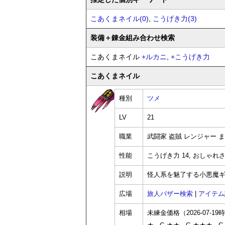
こあくまネイル(0)
,
こうげき力(3)
装備
＋錬金
組み合わせ検索
こあくまネイル
+
ルカニ
,
+
こうげき力
こあくまネイル
種別
ツメ
LV
21
職業
武闘家 盗賊 レンジャー 
性能
こうげき力 14, おしゃれさ 
説明
怪人系を魅了する小悪魔
広場
旅人バザー検索
|
アイテム
相場
未練金価格（2026-07-19