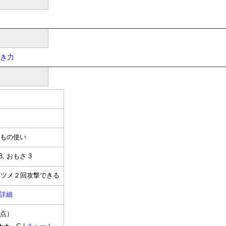
き力
まもの使い
, おもさ 3
るツメ２回攻撃できる
詳細
時点）