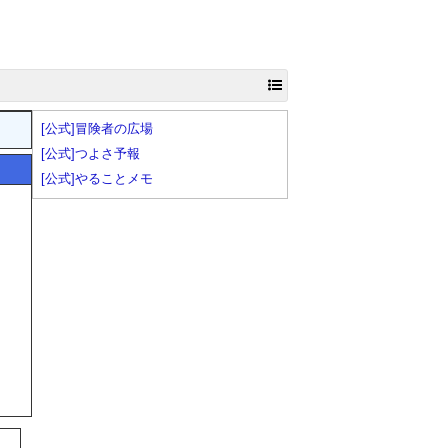
[公式]冒険者の広場
[公式]つよさ予報
[公式]やることメモ