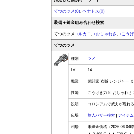
てつのツメ(0)
,
ヘナトス(0)
装備
＋錬金
組み合わせ検索
てつのツメ
+
ルカニ
,
+
おしゃれさ
,
+
こうげ
てつのツメ
種別
ツメ
LV
14
職業
武闘家 盗賊 レンジャー 
性能
こうげき力 8, おしゃれさ 3
説明
コロシアムで威力が現れ
広場
旅人バザー検索
|
アイテム
相場
未練金価格（2026-06-04