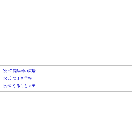
[公式]冒険者の広場
[公式]つよさ予報
[公式]やることメモ