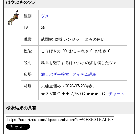
はやぶさのツメ
種別
ツメ
LV
35
職業
武闘家 盗賊 レンジャー まもの使い
性能
こうげき力 20, おしゃれさ 6, おもさ 6
説明
鳥系を魅了するはやぶさの姿を模したツメ
広場
旅人バザー検索
|
アイテム詳細
相場
未練金価格（2026-07-23時点）
★ 3,500 G ★★ 7,250 G ★★★ - G |
チャート
検索結果の共有