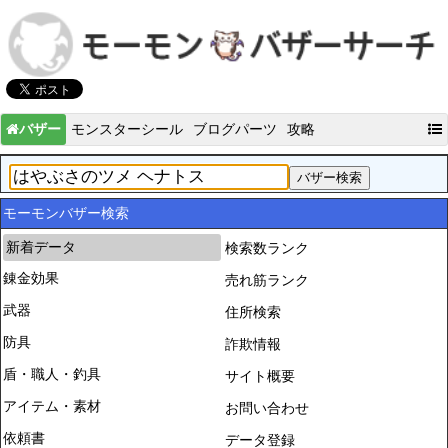
バザー
モンスターシール
ブログパーツ
攻略
モーモンバザー検索
新着データ
検索数ランク
錬金効果
売れ筋ランク
武器
住所検索
防具
詐欺情報
盾・職人・釣具
サイト概要
アイテム・素材
お問い合わせ
依頼書
データ登録