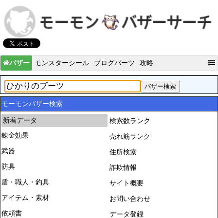
バザー
モンスターシール
ブログパーツ
攻略
モーモンバザー検索
新着データ
検索数ランク
錬金効果
売れ筋ランク
武器
住所検索
防具
詐欺情報
盾・職人・釣具
サイト概要
アイテム・素材
お問い合わせ
依頼書
データ登録