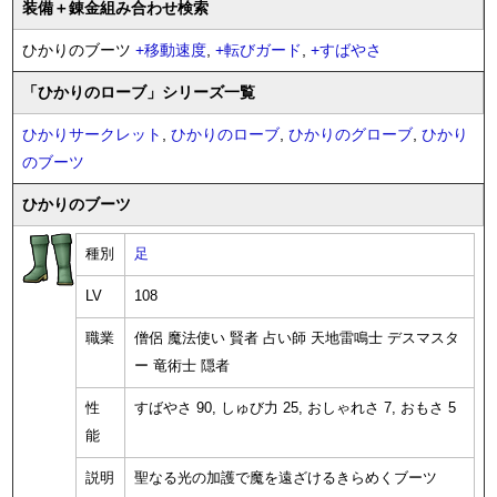
装備
＋錬金
組み合わせ検索
ひかりのブーツ
+
移動速度
,
+
転びガード
,
+
すばやさ
「ひかりのローブ」シリーズ一覧
ひかりサークレット
,
ひかりのローブ
,
ひかりのグローブ
,
ひかり
のブーツ
ひかりのブーツ
種別
足
LV
108
職業
僧侶 魔法使い 賢者 占い師 天地雷鳴士 デスマスタ
ー 竜術士 隠者
性
すばやさ 90, しゅび力 25, おしゃれさ 7, おもさ 5
能
説明
聖なる光の加護で魔を遠ざけるきらめくブーツ