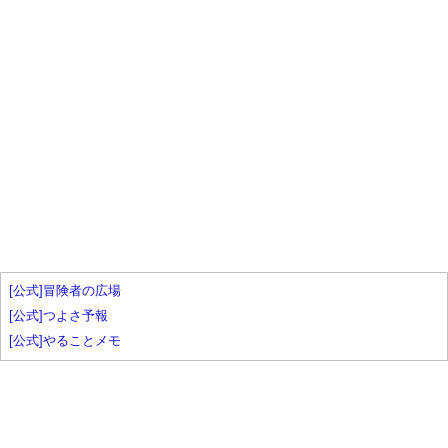
[公式]冒険者の広場
[公式]つよさ予報
[公式]やることメモ