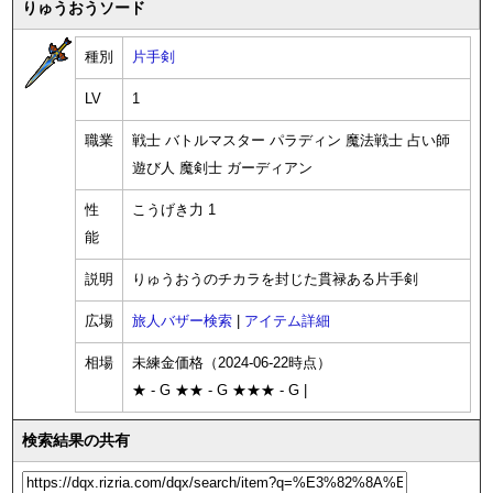
りゅうおうソード
種別
片手剣
LV
1
職業
戦士 バトルマスター パラディン 魔法戦士 占い師
遊び人 魔剣士 ガーディアン
性
こうげき力 1
能
説明
りゅうおうのチカラを封じた貫禄ある片手剣
広場
旅人バザー検索
|
アイテム詳細
相場
未練金価格（2024-06-22時点）
★ - G ★★ - G ★★★ - G |
検索結果の共有