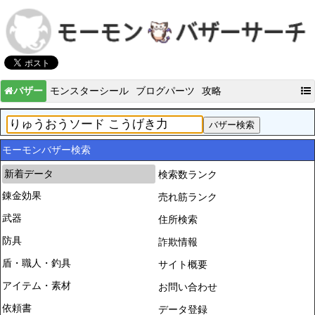
バザー
モンスターシール
ブログパーツ
攻略
モーモンバザー検索
新着データ
検索数ランク
錬金効果
売れ筋ランク
武器
住所検索
防具
詐欺情報
盾・職人・釣具
サイト概要
アイテム・素材
お問い合わせ
依頼書
データ登録