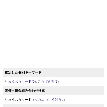
推定した個別キーワード
りゅうおうソード(0)
,
こうげき力(3)
装備
＋錬金
組み合わせ検索
りゅうおうソード
+
ルカニ
,
+
こうげき力