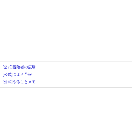
[公式]冒険者の広場
[公式]つよさ予報
[公式]やることメモ