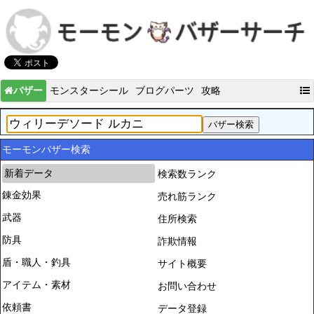
バザー
モンスターシール
ブログパーツ
攻略
モーモンバザー検索
新着データ
検索数ランク
錬金効果
売れ筋ランク
武器
住所検索
防具
詐欺情報
盾・職人・釣具
サイト概要
アイテム・素材
お問い合わせ
依頼書
データ登録