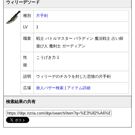
ウィリーデソード
種別
片手剣
LV
1
職業
戦士 バトルマスター パラディン 魔法戦士 占い師
遊び人 魔剣士 ガーディアン
性
こうげき力 1
能
説明
ウィリーデのチカラを封じた悲愴の片手剣
広場
旅人バザー検索
|
アイテム詳細
検索結果の共有