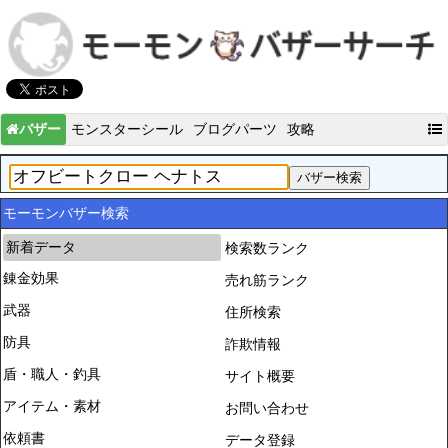
バザー
モンスターシール
ブログパーツ
攻略
モーモンバザー検索
新着データ
検索数ランク
錬金効果
売れ筋ランク
武器
住所検索
防具
詐欺情報
盾・職人・釣具
サイト概要
アイテム・素材
お問い合わせ
依頼書
データ登録