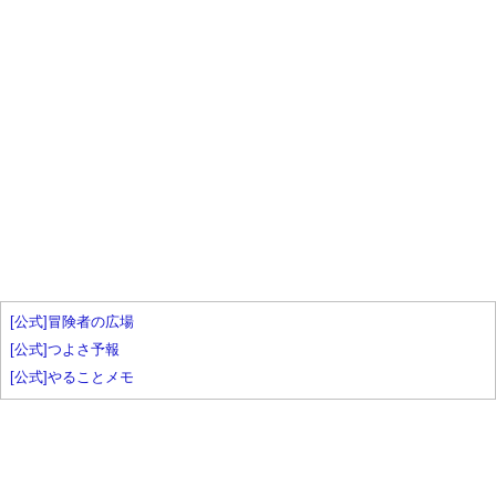
[公式]冒険者の広場
[公式]つよさ予報
[公式]やることメモ