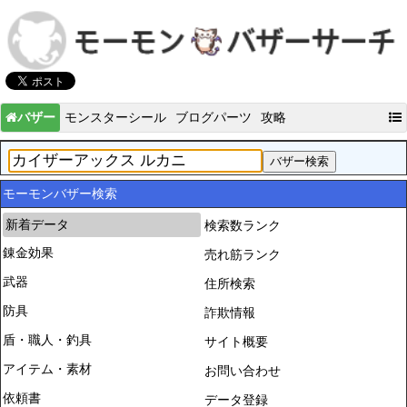
バザー
モンスターシール
ブログパーツ
攻略
モーモンバザー検索
新着データ
検索数ランク
錬金効果
売れ筋ランク
武器
住所検索
防具
詐欺情報
盾・職人・釣具
サイト概要
アイテム・素材
お問い合わせ
依頼書
データ登録