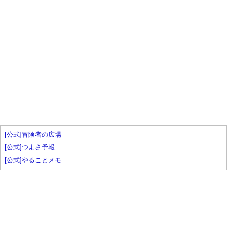
[公式]冒険者の広場
[公式]つよさ予報
[公式]やることメモ