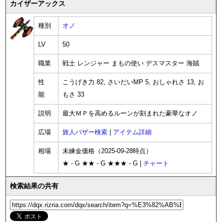
カイザーアックス
種別
オノ
LV
50
職業
戦士 レンジャー まもの使い デスマスター 海賊
性
こうげき力 82, さいだいMP 5, おしゃれさ 13, お
能
もさ 33
説明
最大ＭＰを高めるルーンが刻まれた豪華なオノ
広場
旅人バザー検索
|
アイテム詳細
相場
未練金価格（2025-09-28時点）
★ - G ★★ - G ★★★ - G |
チャート
検索結果の共有