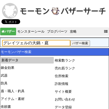
バザー
モンスターシール
ブログパーツ
攻略
モーモンバザー検索
新着データ
検索数ランク
錬金効果
売れ筋ランク
武器
住所検索
防具
詐欺情報
盾・職人・釣具
サイト概要
アイテム・素材
お問い合わせ
依頼書
データ登録