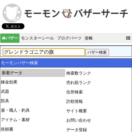
バザー
モンスターシール
ブログパーツ
攻略
モーモンバザー検索
新着データ
検索数ランク
錬金効果
売れ筋ランク
武器
住所検索
防具
詐欺情報
盾・職人・釣具
サイト概要
アイテム・素材
お問い合わせ
依頼書
データ登録