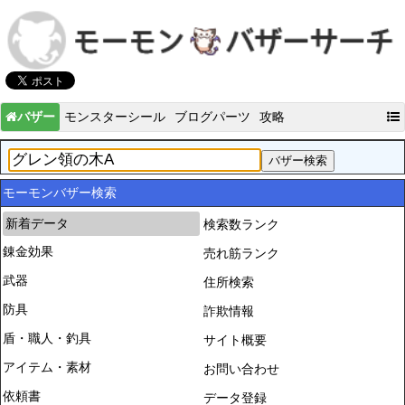
バザー
モンスターシール
ブログパーツ
攻略
モーモンバザー検索
新着データ
検索数ランク
錬金効果
売れ筋ランク
武器
住所検索
防具
詐欺情報
盾・職人・釣具
サイト概要
アイテム・素材
お問い合わせ
依頼書
データ登録