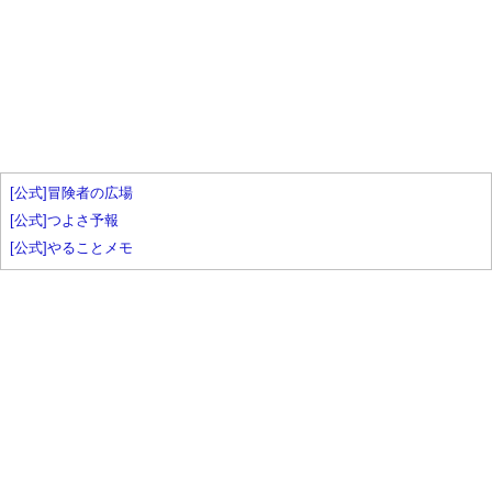
[公式]冒険者の広場
[公式]つよさ予報
[公式]やることメモ