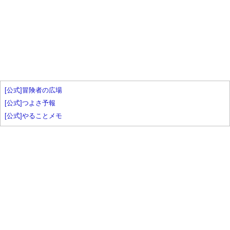
[公式]冒険者の広場
[公式]つよさ予報
[公式]やることメモ