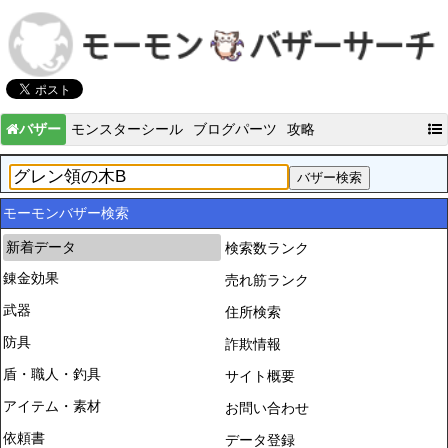
バザー
モンスターシール
ブログパーツ
攻略
モーモンバザー検索
新着データ
検索数ランク
錬金効果
売れ筋ランク
武器
住所検索
防具
詐欺情報
盾・職人・釣具
サイト概要
アイテム・素材
お問い合わせ
依頼書
データ登録