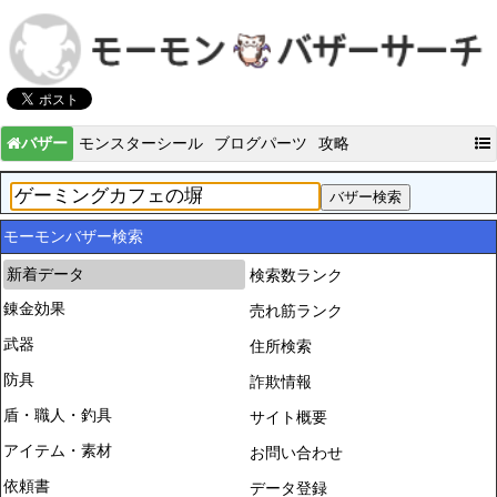
バザー
モンスターシール
ブログパーツ
攻略
モーモンバザー検索
新着データ
検索数ランク
錬金効果
売れ筋ランク
武器
住所検索
防具
詐欺情報
盾・職人・釣具
サイト概要
アイテム・素材
お問い合わせ
依頼書
データ登録