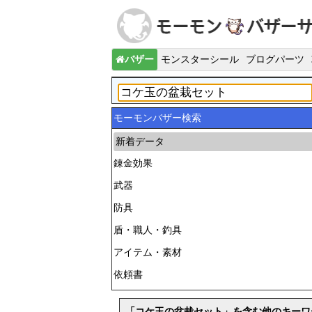
バザー
モンスターシール
ブログパーツ
モーモンバザー検索
新着データ
錬金効果
武器
防具
盾・職人・釣具
アイテム・素材
依頼書
「コケ玉の盆栽セット」を含む他のキーワ