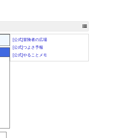
[公式]冒険者の広場
[公式]つよさ予報
[公式]やることメモ