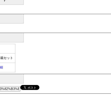
盆栽セット
細