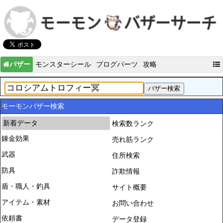
バザー
モンスターシール
ブログパーツ
攻略
モーモンバザー検索
新着データ
検索数ランク
錬金効果
売れ筋ランク
武器
住所検索
防具
詐欺情報
盾・職人・釣具
サイト概要
アイテム・素材
お問い合わせ
依頼書
データ登録