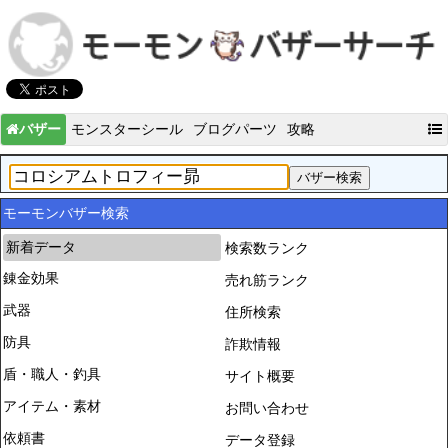
バザー
モンスターシール
ブログパーツ
攻略
モーモンバザー検索
新着データ
検索数ランク
錬金効果
売れ筋ランク
武器
住所検索
防具
詐欺情報
盾・職人・釣具
サイト概要
アイテム・素材
お問い合わせ
依頼書
データ登録