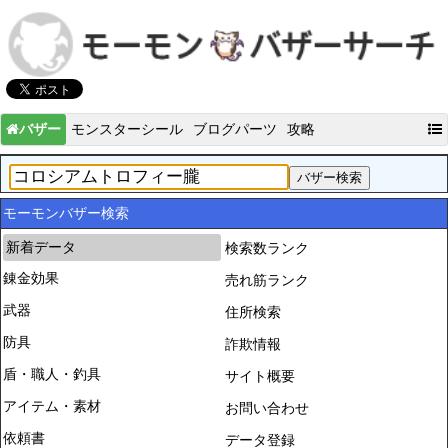
バザー
モンスターシール
ブログパーツ
攻略
モーモンバザー検索
新着データ
検索数ランク
錬金効果
売れ筋ランク
武器
住所検索
防具
詐欺情報
盾・職人・釣具
サイト概要
アイテム・素材
お問い合わせ
依頼書
データ登録