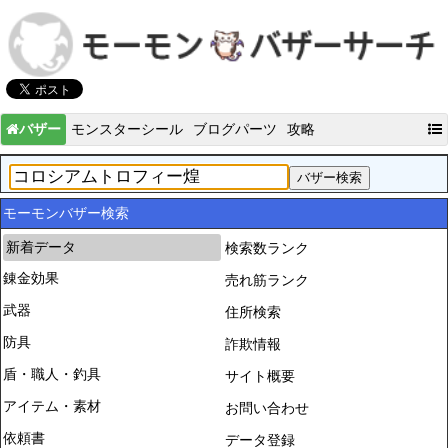
バザー
モンスターシール
ブログパーツ
攻略
モーモンバザー検索
新着データ
検索数ランク
錬金効果
売れ筋ランク
武器
住所検索
防具
詐欺情報
盾・職人・釣具
サイト概要
アイテム・素材
お問い合わせ
依頼書
データ登録