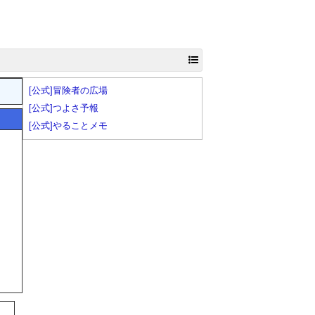
[公式]冒険者の広場
[公式]つよさ予報
[公式]やることメモ