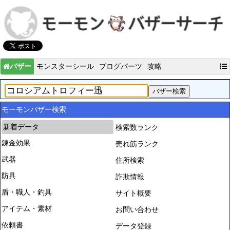
バザー
モンスターシール
ブログパーツ
攻略
モーモンバザー検索
新着データ
検索数ランク
錬金効果
売れ筋ランク
武器
住所検索
防具
詐欺情報
盾・職人・釣具
サイト概要
アイテム・素材
お問い合わせ
依頼書
データ登録