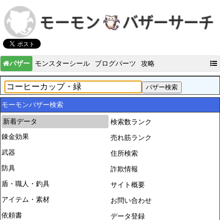
バザー
モンスターシール
ブログパーツ
攻略
モーモンバザー検索
新着データ
検索数ランク
錬金効果
売れ筋ランク
武器
住所検索
防具
詐欺情報
盾・職人・釣具
サイト概要
アイテム・素材
お問い合わせ
依頼書
データ登録