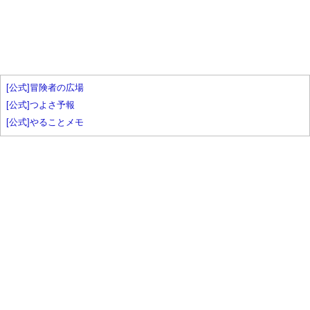
[公式]冒険者の広場
[公式]つよさ予報
[公式]やることメモ