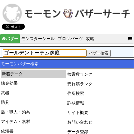
バザー
モンスターシール
ブログパーツ
攻略
モーモンバザー検索
新着データ
検索数ランク
錬金効果
売れ筋ランク
武器
住所検索
防具
詐欺情報
盾・職人・釣具
サイト概要
アイテム・素材
お問い合わせ
依頼書
データ登録