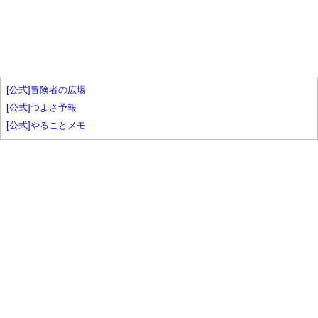
[公式]冒険者の広場
[公式]つよさ予報
[公式]やることメモ