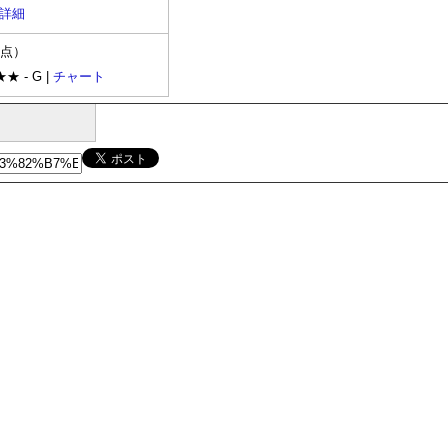
詳細
時点）
★★ - G |
チャート