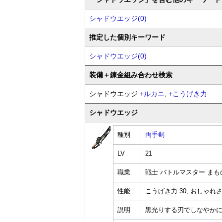
シャドウエッジ(0)
推定した個別キーワード
シャドウエッジ(0)
装備
＋錬金
組み合わせ検索
シャドウエッジ
+
ルカニ
,
+
こうげき力
シャドウエッジ
種別
両手剣
LV
21
職業
戦士 バトルマスター まも
性能
こうげき力 30, おしゃれさ 
説明
黒光りする刃でしなやか