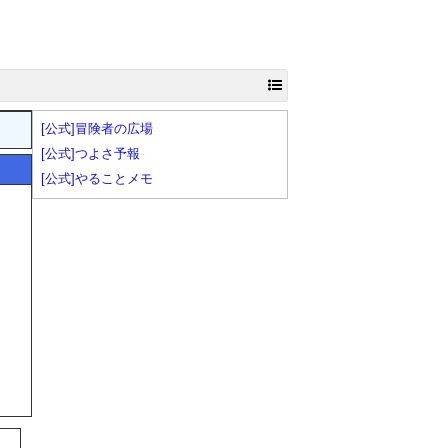
[公式]冒険者の広場
[公式]つよさ予報
[公式]やることメモ