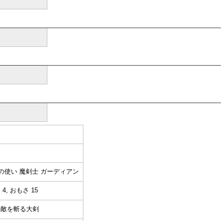
の使い 魔剣士 ガーディアン
4, おもさ 15
に敵を斬る大剣