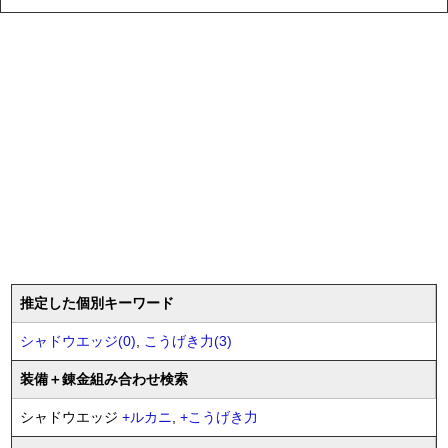
推定した個別キーワード
シャドウエッジ(0)
,
こうげき力(3)
装備
＋錬金
組み合わせ検索
シャドウエッジ
+
ルカニ
,
+
こうげき力