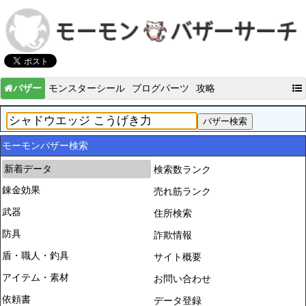
バザー
モンスターシール
ブログパーツ
攻略
モーモンバザー検索
新着データ
検索数ランク
錬金効果
売れ筋ランク
武器
住所検索
防具
詐欺情報
盾・職人・釣具
サイト概要
アイテム・素材
お問い合わせ
依頼書
データ登録