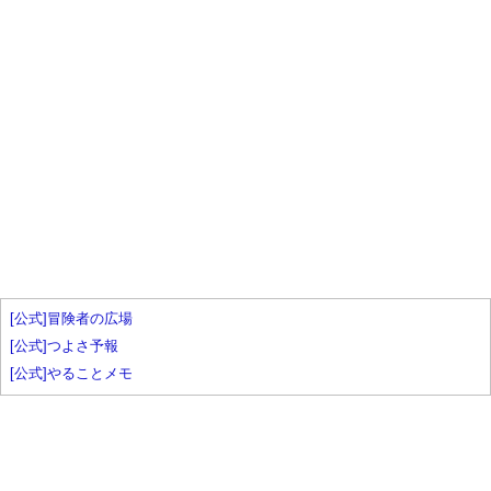
[公式]冒険者の広場
[公式]つよさ予報
[公式]やることメモ