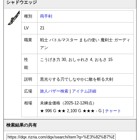
シャドウエッジ
種別
両手剣
LV
21
職業
戦士 バトルマスター まもの使い 魔剣士 ガーディ
アン
性
こうげき力 30, おしゃれさ 4, おもさ 15
能
説明
黒光りする刃でしなやかに敵を斬る大剣
広場
旅人バザー検索
|
アイテム詳細
相場
未練金価格（2025-12-12時点）
★ 996 G ★★ 2,100 G ★★★ - G |
チャート
検索結果の共有