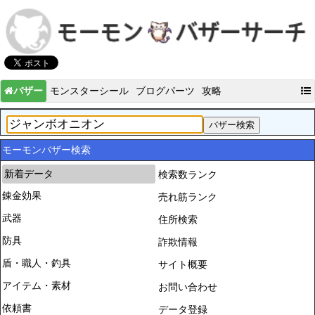
バザー
モンスターシール
ブログパーツ
攻略
モーモンバザー検索
新着データ
検索数ランク
錬金効果
売れ筋ランク
武器
住所検索
防具
詐欺情報
盾・職人・釣具
サイト概要
アイテム・素材
お問い合わせ
依頼書
データ登録