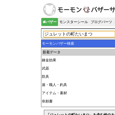
バザー
モンスターシール
ブログパーツ
モーモンバザー検索
新着データ
錬金効果
武器
防具
盾・職人・釣具
アイテム・素材
依頼書
「ジュレットの町たいまつ」を含む他のキ