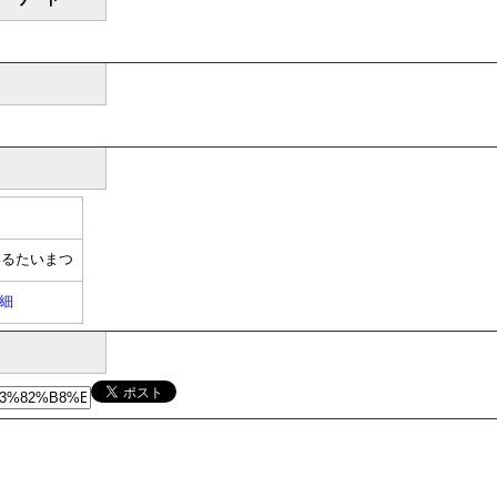
いるたいまつ
細