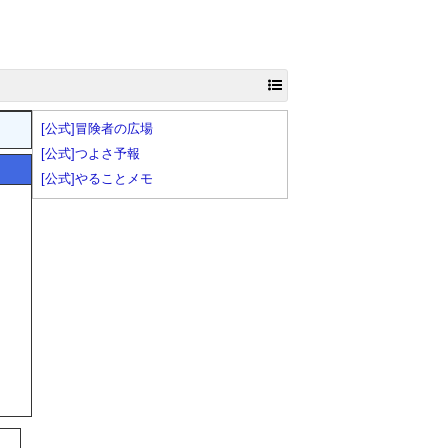
[公式]冒険者の広場
[公式]つよさ予報
[公式]やることメモ