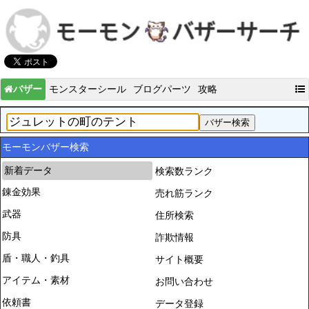
バザー
モンスターシール
ブログパーツ
攻略
モーモンバザー検索
新着データ
検索数ランク
錬金効果
売れ筋ランク
武器
住所検索
防具
詐欺情報
盾・職人・釣具
サイト概要
アイテム・素材
お問い合わせ
依頼書
データ登録