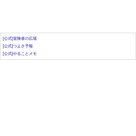
[公式]冒険者の広場
[公式]つよさ予報
[公式]やることメモ