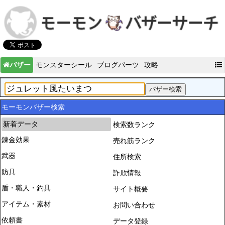
バザー
モンスターシール
ブログパーツ
攻略
モーモンバザー検索
新着データ
検索数ランク
錬金効果
売れ筋ランク
武器
住所検索
防具
詐欺情報
盾・職人・釣具
サイト概要
アイテム・素材
お問い合わせ
依頼書
データ登録