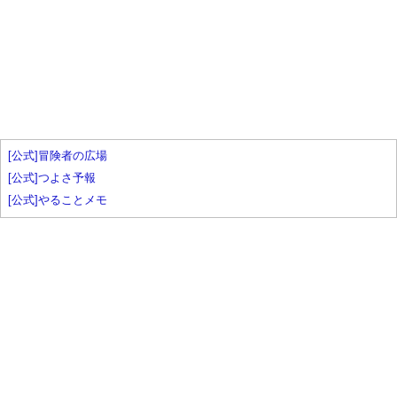
[公式]冒険者の広場
[公式]つよさ予報
[公式]やることメモ