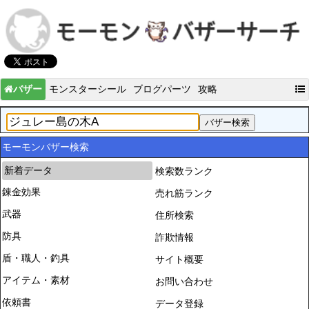
バザー
モンスターシール
ブログパーツ
攻略
モーモンバザー検索
新着データ
検索数ランク
錬金効果
売れ筋ランク
武器
住所検索
防具
詐欺情報
盾・職人・釣具
サイト概要
アイテム・素材
お問い合わせ
依頼書
データ登録