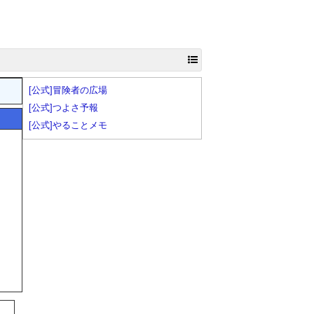
[公式]冒険者の広場
[公式]つよさ予報
[公式]やることメモ