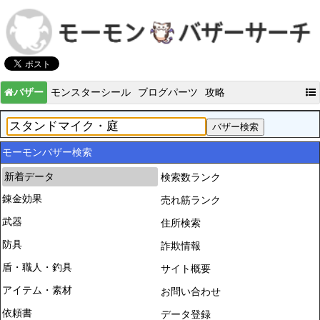
バザー
モンスターシール
ブログパーツ
攻略
モーモンバザー検索
新着データ
検索数ランク
錬金効果
売れ筋ランク
武器
住所検索
防具
詐欺情報
盾・職人・釣具
サイト概要
アイテム・素材
お問い合わせ
依頼書
データ登録