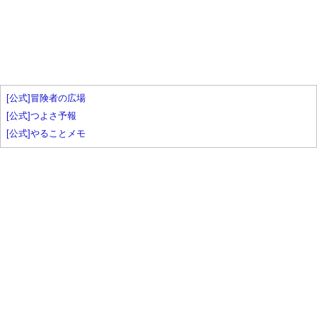
[公式]冒険者の広場
[公式]つよさ予報
[公式]やることメモ