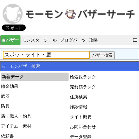
バザー
モンスターシール
ブログパーツ
攻略
モーモンバザー検索
新着データ
検索数ランク
錬金効果
売れ筋ランク
武器
住所検索
防具
詐欺情報
盾・職人・釣具
サイト概要
アイテム・素材
お問い合わせ
依頼書
データ登録