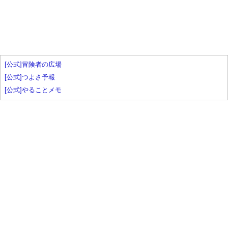
[公式]冒険者の広場
[公式]つよさ予報
[公式]やることメモ