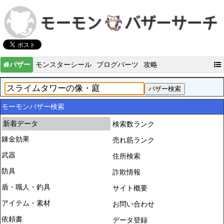
バザー
モンスターシール
ブログパーツ
攻略
モーモンバザー検索
新着データ
検索数ランク
錬金効果
売れ筋ランク
武器
住所検索
防具
詐欺情報
盾・職人・釣具
サイト概要
アイテム・素材
お問い合わせ
依頼書
データ登録