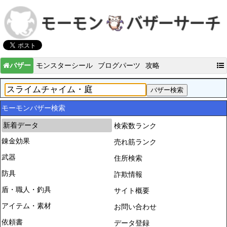
バザー
モンスターシール
ブログパーツ
攻略
モーモンバザー検索
新着データ
検索数ランク
錬金効果
売れ筋ランク
武器
住所検索
防具
詐欺情報
盾・職人・釣具
サイト概要
アイテム・素材
お問い合わせ
依頼書
データ登録