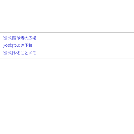
[公式]冒険者の広場
[公式]つよさ予報
[公式]やることメモ