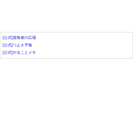
[公式]冒険者の広場
[公式]つよさ予報
[公式]やることメモ