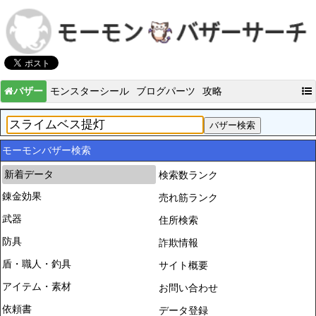
バザー
モンスターシール
ブログパーツ
攻略
モーモンバザー検索
新着データ
検索数ランク
錬金効果
売れ筋ランク
武器
住所検索
防具
詐欺情報
盾・職人・釣具
サイト概要
アイテム・素材
お問い合わせ
依頼書
データ登録