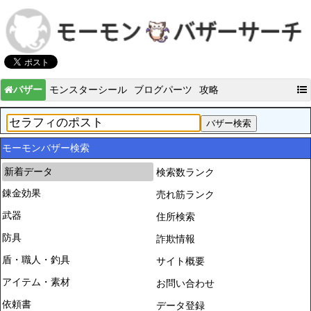
バザー
モンスターシール
ブログパーツ
攻略
モーモンバザー検索
新着データ
検索数ランク
錬金効果
売れ筋ランク
武器
住所検索
防具
詐欺情報
盾・職人・釣具
サイト概要
アイテム・素材
お問い合わせ
依頼書
データ登録