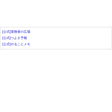
[公式]冒険者の広場
[公式]つよさ予報
[公式]やることメモ