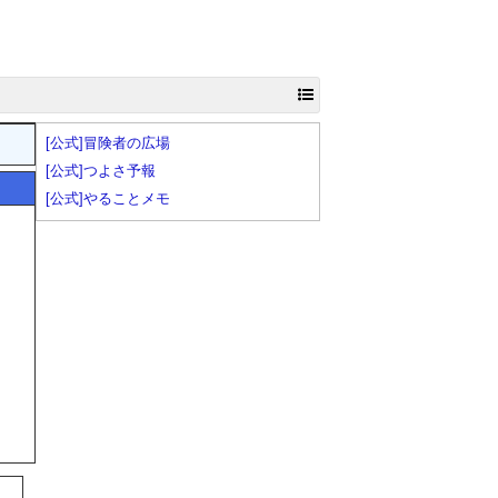
[公式]冒険者の広場
[公式]つよさ予報
[公式]やることメモ