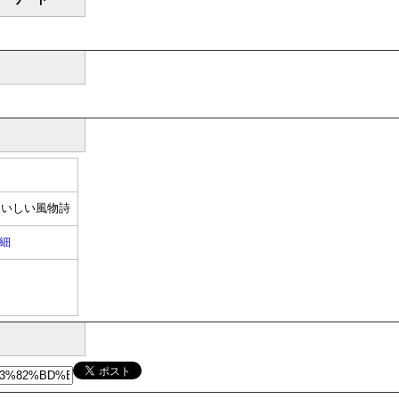
おいしい風物詩
細