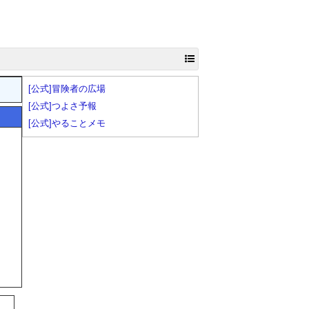
[公式]冒険者の広場
[公式]つよさ予報
[公式]やることメモ