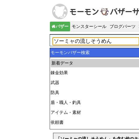
バザー
モンスターシール
ブログパーツ
モーモンバザー検索
新着データ
錬金効果
武器
防具
盾・職人・釣具
アイテム・素材
依頼書
「ソーミャの流しそうめん」を含む他のキ