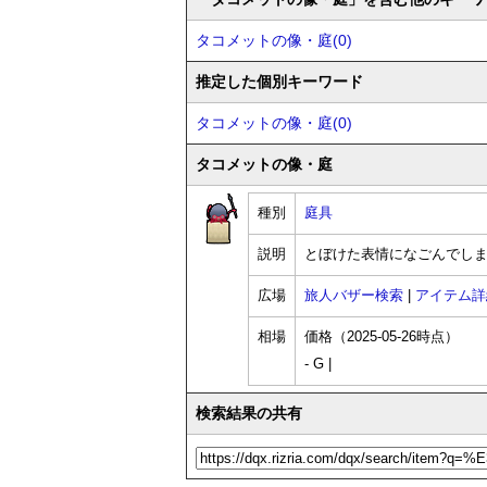
タコメットの像・庭(0)
推定した個別キーワード
タコメットの像・庭(0)
タコメットの像・庭
種別
庭具
説明
とぼけた表情になごんでし
広場
旅人バザー検索
|
アイテム詳
相場
価格（2025-05-26時点）
- G |
検索結果の共有