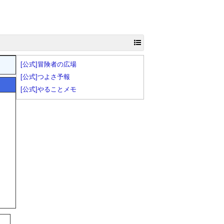
[公式]冒険者の広場
[公式]つよさ予報
[公式]やることメモ